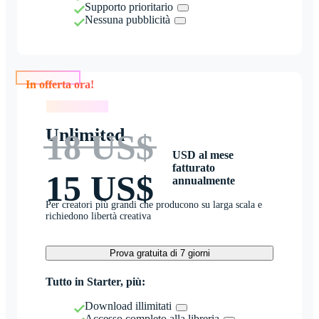
Supporto prioritario
Nessuna pubblicità
In offerta ora!
In offerta ora!
Unlimited
18 US$
USD al mese
fatturato
15 US$
annualmente
Per creatori più grandi che producono su larga scala e
richiedono libertà creativa
Prova gratuita di 7 giorni
Tutto in Starter, più:
Download illimitati
Accesso completo alla libreria