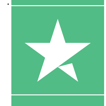
5 Download
15
US$
00
10 Download
20
US$
00