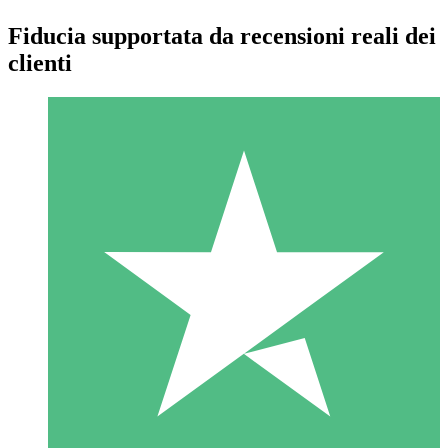
Fiducia supportata da recensioni reali dei
clienti
Pacchetti di Crediti Individuali
Paga a consumo con crediti di download. Nessun impegno
mensile richiesto.
1 Download
10
US$
00