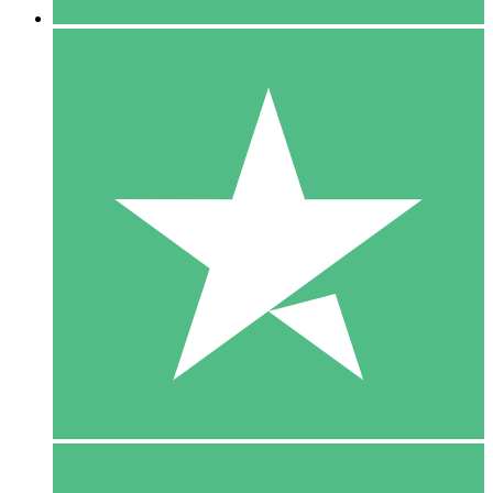
5 Download
15
US$
00
10 Download
20
US$
00