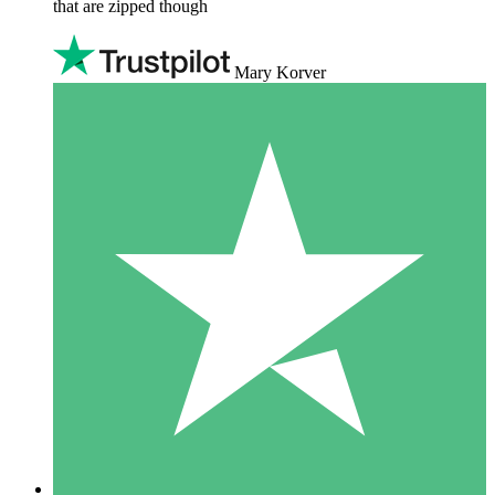
that are zipped though
Mary Korver