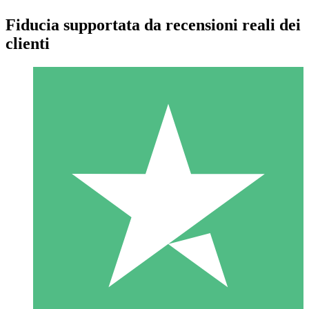
Fiducia supportata da recensioni reali dei
clienti
Pacchetti di Crediti Individuali
Paga a consumo con crediti di download. Nessun impegno
mensile richiesto.
1 Download
10
US$
00