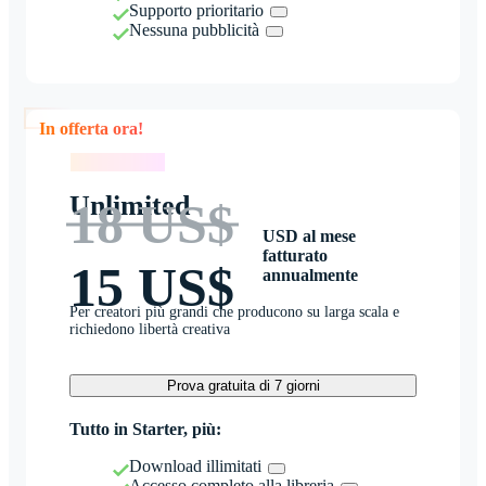
Supporto prioritario
Nessuna pubblicità
In offerta ora!
In offerta ora!
Unlimited
18 US$
USD al mese
fatturato
15 US$
annualmente
Per creatori più grandi che producono su larga scala e
richiedono libertà creativa
Prova gratuita di 7 giorni
Tutto in Starter, più:
Download illimitati
Accesso completo alla libreria