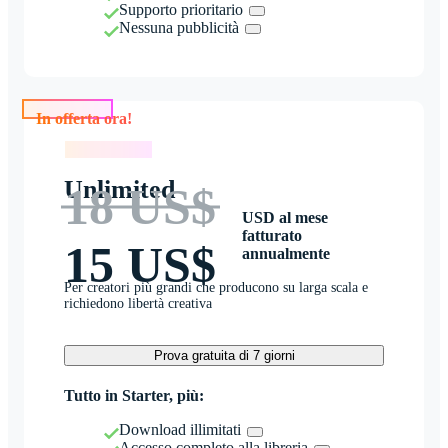
Supporto prioritario
Nessuna pubblicità
In offerta ora!
In offerta ora!
Unlimited
18 US$
USD al mese
fatturato
15 US$
annualmente
Per creatori più grandi che producono su larga scala e
richiedono libertà creativa
Prova gratuita di 7 giorni
Tutto in Starter, più:
Download illimitati
Accesso completo alla libreria