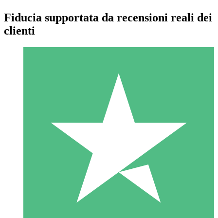
Fiducia supportata da recensioni reali dei
clienti
Pacchetti di Crediti Individuali
Paga a consumo con crediti di download. Nessun impegno
mensile richiesto.
1 Download
10
US$
00