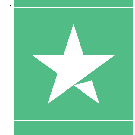
5 Download
15
US$
00
10 Download
20
US$
00