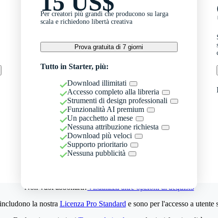
15 US$
Per creatori più grandi che producono su larga
scala e richiedono libertà creativa
Prova gratuita di 7 giorni
Tutto in Starter, più:
Download illimitati
Accesso completo alla libreria
Strumenti di design professionali
Funzionalità AI premium
Un pacchetto al mese
Nessuna attribuzione richiesta
Download più veloci
Supporto prioritario
Nessuna pubblicità
Non vuoi abbonarti?
Visualizza altre opzioni di acquisto
 includono la nostra
Licenza Pro Standard
e sono per l'accesso a utente 