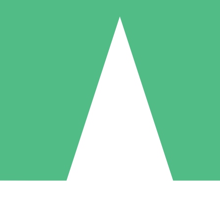
Pacchetti di Crediti Individuali
ga a consumo con crediti di download. Nessun impegno mensile richies
1 Download
5 Download
10 Download
10
15
20
US$
00
US$
00
US$
00