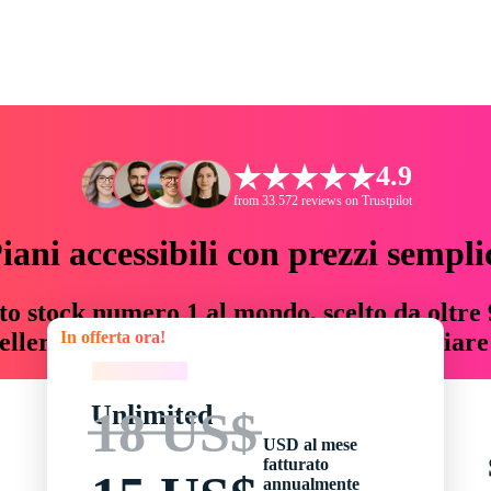
4.9
from 33.572 reviews on Trustpilot
iani accessibili con prezzi sempli
to stock numero 1 al mondo, scelto da oltre 9
In offerta ora!
teller risorse creative che fanno risparmiar
In offerta ora!
Unlimited
18 US$
USD al mese
fatturato
annualmente