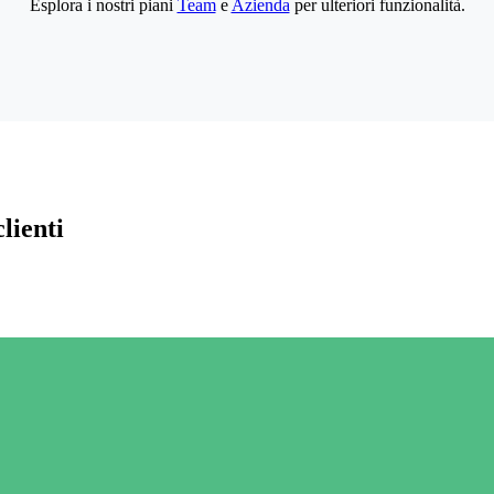
Esplora i nostri piani
Team
e
Azienda
per ulteriori funzionalità.
lienti