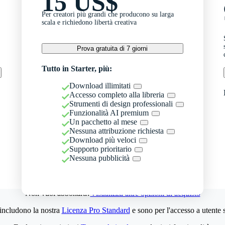
15 US$
Per creatori più grandi che producono su larga
scala e richiedono libertà creativa
Prova gratuita di 7 giorni
Tutto in Starter, più:
Download illimitati
Accesso completo alla libreria
Strumenti di design professionali
Funzionalità AI premium
Un pacchetto al mese
Nessuna attribuzione richiesta
Download più veloci
Supporto prioritario
Nessuna pubblicità
Non vuoi abbonarti?
Visualizza altre opzioni di acquisto
 includono la nostra
Licenza Pro Standard
e sono per l'accesso a utente 