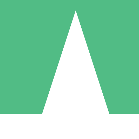
Pacchetti di Crediti Individuali
ga a consumo con crediti di download. Nessun impegno mensile richies
1 Download
5 Download
10 Download
10
15
20
US$
00
US$
00
US$
00