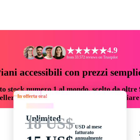
4.9
from 33.572 reviews on Trustpilot
iani accessibili con prezzi sempli
to stock numero 1 al mondo, scelto da oltre 9
In offerta ora!
teller risorse creative che fanno risparmiar
In offerta ora!
Unlimited
18 US$
USD al mese
fatturato
annualmente