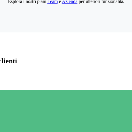
Esplora i nostri piani
Team
e
Azienda
per ulteriori funzionalità.
lienti