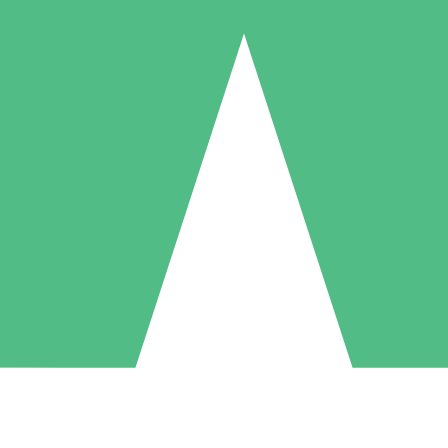
Pacchetti di Crediti Individuali
ga a consumo con crediti di download. Nessun impegno mensile richies
1 Download
5 Download
10 Download
10
15
20
US$
00
US$
00
US$
00