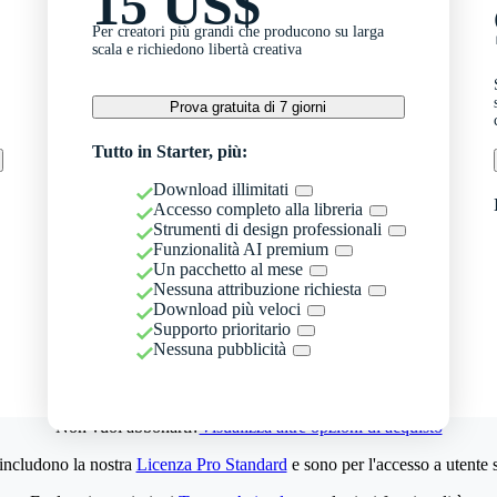
15 US$
Per creatori più grandi che producono su larga
scala e richiedono libertà creativa
Prova gratuita di 7 giorni
Tutto in Starter, più:
Download illimitati
Accesso completo alla libreria
Strumenti di design professionali
Funzionalità AI premium
Un pacchetto al mese
Nessuna attribuzione richiesta
Download più veloci
Supporto prioritario
Nessuna pubblicità
Non vuoi abbonarti?
Visualizza altre opzioni di acquisto
 includono la nostra
Licenza Pro Standard
e sono per l'accesso a utente 