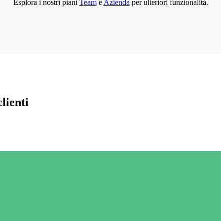
Esplora i nostri piani
Team
e
Azienda
per ulteriori funzionalità.
lienti