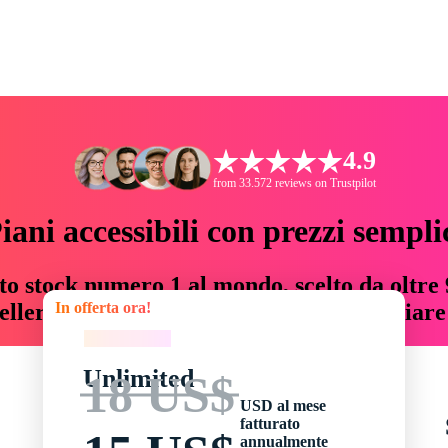
4.9
from 33.572 reviews on Trustpilot
iani accessibili con prezzi sempli
to stock numero 1 al mondo, scelto da oltre 9
In offerta ora!
teller risorse creative che fanno risparmiar
In offerta ora!
Unlimited
18 US$
USD al mese
fatturato
annualmente