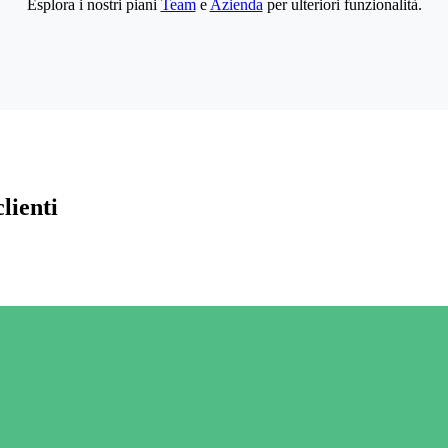
Esplora i nostri piani
Team
e
Azienda
per ulteriori funzionalità.
lienti