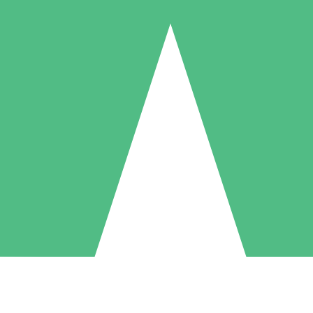
Pacchetti di Crediti Individuali
ga a consumo con crediti di download. Nessun impegno mensile richies
1 Download
5 Download
10 Download
10
15
20
US$
00
US$
00
US$
00