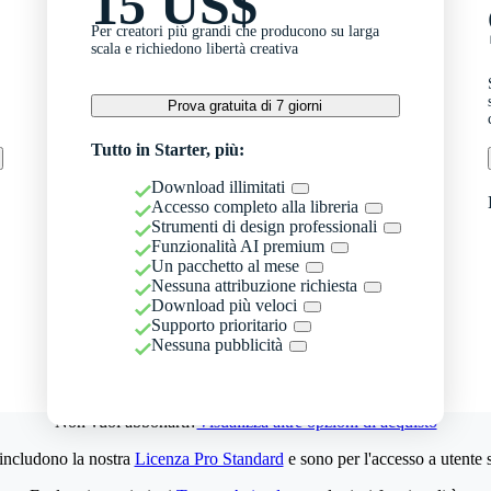
15 US$
Per creatori più grandi che producono su larga
scala e richiedono libertà creativa
Prova gratuita di 7 giorni
Tutto in Starter, più:
Download illimitati
Accesso completo alla libreria
Strumenti di design professionali
Funzionalità AI premium
Un pacchetto al mese
Nessuna attribuzione richiesta
Download più veloci
Supporto prioritario
Nessuna pubblicità
Non vuoi abbonarti?
Visualizza altre opzioni di acquisto
 includono la nostra
Licenza Pro Standard
e sono per l'accesso a utente 