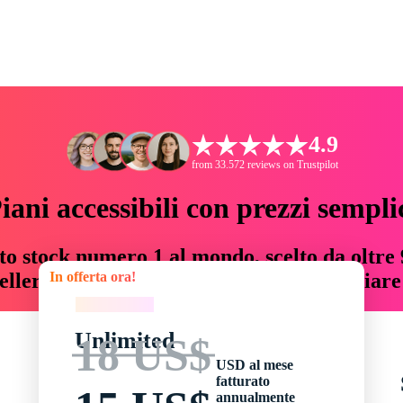
4.9
from 33.572 reviews on Trustpilot
iani accessibili con prezzi sempli
to stock numero 1 al mondo, scelto da oltre 9
In offerta ora!
teller risorse creative che fanno risparmiar
In offerta ora!
Unlimited
18 US$
USD al mese
fatturato
annualmente