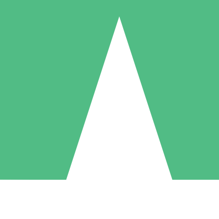
Pacchetti di Crediti Individuali
ga a consumo con crediti di download. Nessun impegno mensile richies
1 Download
5 Download
10 Download
10
15
20
US$
00
US$
00
US$
00