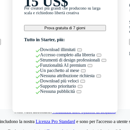
15 US$
Per creatori più grandi che producono su larga
scala e richiedono libertà creativa
Prova gratuita di 7 giorni
Tutto in Starter, più:
Download illimitati
Accesso completo alla libreria
Strumenti di design professionali
Funzionalità AI premium
Un pacchetto al mese
Nessuna attribuzione richiesta
Download più veloci
Supporto prioritario
Nessuna pubblicità
Non vuoi abbonarti?
Visualizza altre opzioni di acquisto
 includono la nostra
Licenza Pro Standard
e sono per l'accesso a utente 