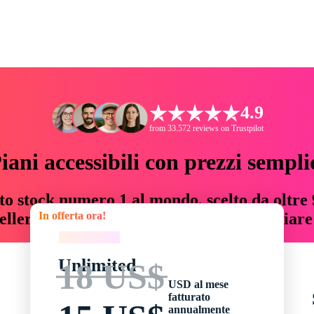
4.9
from 33.572 reviews on Trustpilot
iani accessibili con prezzi sempli
to stock numero 1 al mondo, scelto da oltre 9
In offerta ora!
teller risorse creative che fanno risparmiar
In offerta ora!
Unlimited
18 US$
USD al mese
fatturato
annualmente