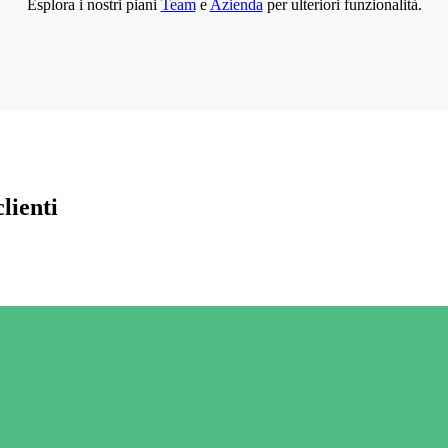
Esplora i nostri piani
Team
e
Azienda
per ulteriori funzionalità.
lienti