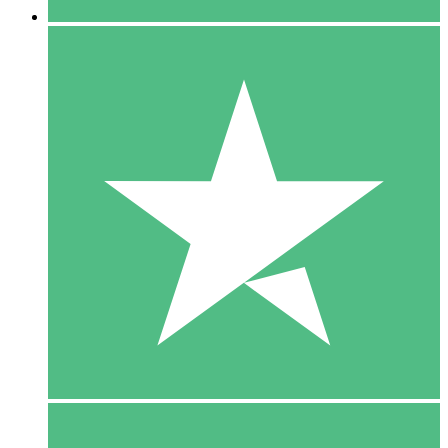
5 Download
15
US$
00
10 Download
20
US$
00