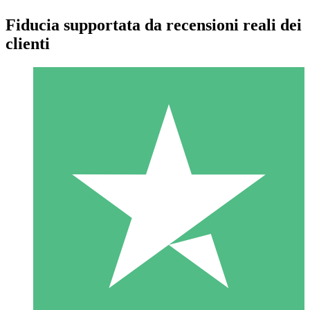
Fiducia supportata da recensioni reali dei
clienti
Pacchetti di Crediti Individuali
Paga a consumo con crediti di download. Nessun impegno
mensile richiesto.
1 Download
10
US$
00