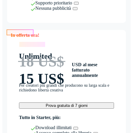
Supporto prioritario
Nessuna pubblicità
In offerta ora!
In offerta ora!
Unlimited
18 US$
USD al mese
fatturato
15 US$
annualmente
Per creatori più grandi che producono su larga scala e
richiedono libertà creativa
Prova gratuita di 7 giorni
Tutto in Starter, più:
Download illimitati
Accesso completo alla libreria