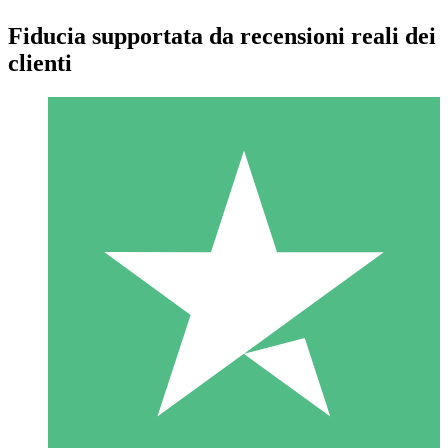
Fiducia supportata da recensioni reali dei
clienti
Pacchetti di Crediti Individuali
Paga a consumo con crediti di download. Nessun impegno
mensile richiesto.
1 Download
10
US$
00