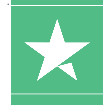
5 Download
15
US$
00
10 Download
20
US$
00