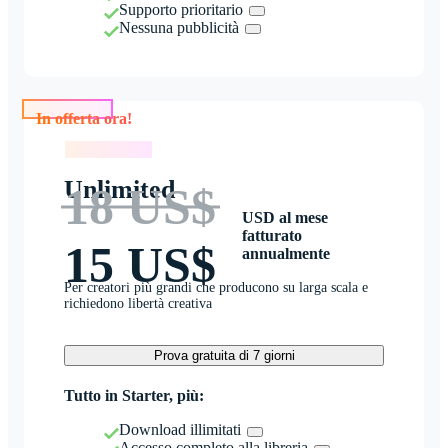
Supporto prioritario
Nessuna pubblicità
In offerta ora!
In offerta ora!
Unlimited
18 US$
USD al mese
fatturato
15 US$
annualmente
Per creatori più grandi che producono su larga scala e
richiedono libertà creativa
Prova gratuita di 7 giorni
Tutto in Starter, più:
Download illimitati
Accesso completo alla libreria