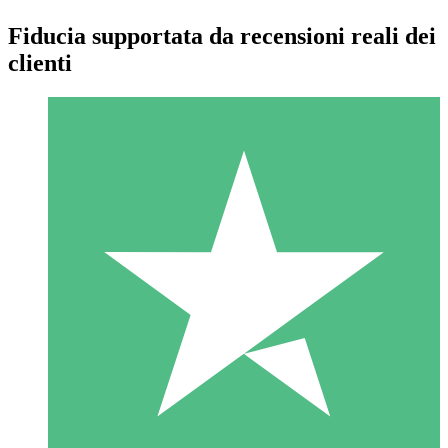
Fiducia supportata da recensioni reali dei
clienti
Pacchetti di Crediti Individuali
Paga a consumo con crediti di download. Nessun impegno
mensile richiesto.
1 Download
10
US$
00