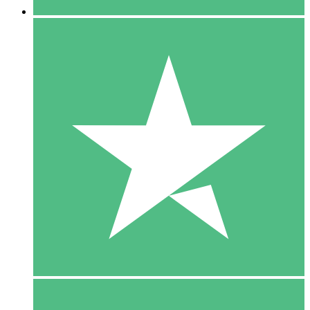
5 Download
15
US$
00
10 Download
20
US$
00