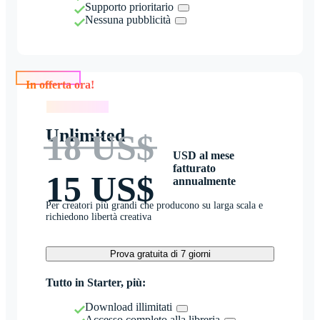
Supporto prioritario
Nessuna pubblicità
In offerta ora!
In offerta ora!
Unlimited
18 US$
USD al mese
fatturato
15 US$
annualmente
Per creatori più grandi che producono su larga scala e
richiedono libertà creativa
Prova gratuita di 7 giorni
Tutto in Starter, più:
Download illimitati
Accesso completo alla libreria