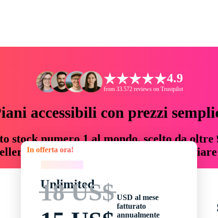
4.9
from 33.572 reviews on Trustpilot
iani accessibili con prezzi sempli
to stock numero 1 al mondo, scelto da oltre 9
In offerta ora!
teller risorse creative che fanno risparmiar
In offerta ora!
Unlimited
18 US$
USD al mese
fatturato
annualmente