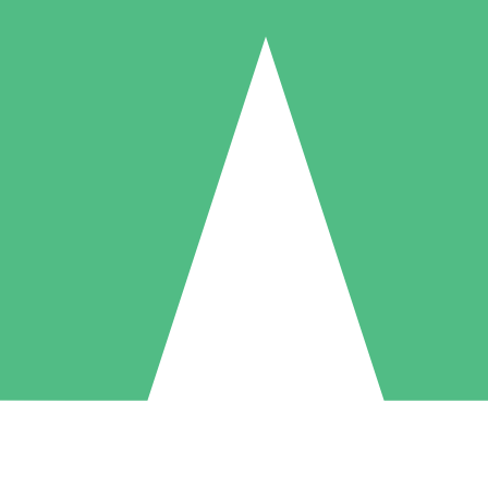
Pacchetti di Crediti Individuali
ga a consumo con crediti di download. Nessun impegno mensile richies
1 Download
5 Download
10 Download
10
15
20
US$
00
US$
00
US$
00