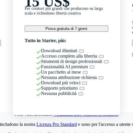
15 US$
Per creatori più grandi che producono su larga
scala e richiedono libertà creativa
Prova gratuita di 7 giorni
Tutto in Starter, più:
Download illimitati
Accesso completo alla libreria
Strumenti di design professionali
Funzionalità AI premium
Un pacchetto al mese
Nessuna attribuzione richiesta
Download più veloci
Supporto prioritario
Nessuna pubblicità
Non vuoi abbonarti?
Visualizza altre opzioni di acquisto
 includono la nostra
Licenza Pro Standard
e sono per l'accesso a utente 