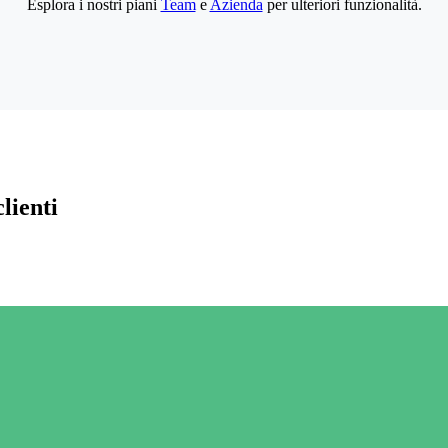
Esplora i nostri piani
Team
e
Azienda
per ulteriori funzionalità.
lienti