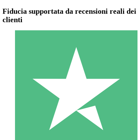
Fiducia supportata da recensioni reali dei
clienti
Pacchetti di Crediti Individuali
Paga a consumo con crediti di download. Nessun impegno
mensile richiesto.
1 Download
10
US$
00