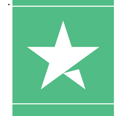
5 Download
15
US$
00
10 Download
20
US$
00