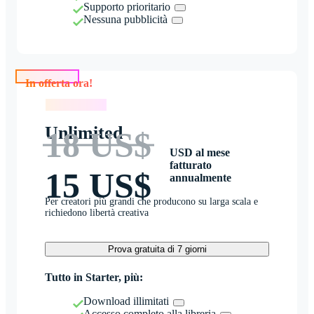
Supporto prioritario
Nessuna pubblicità
In offerta ora!
In offerta ora!
Unlimited
18 US$
USD al mese
fatturato
15 US$
annualmente
Per creatori più grandi che producono su larga scala e
richiedono libertà creativa
Prova gratuita di 7 giorni
Tutto in Starter, più:
Download illimitati
Accesso completo alla libreria