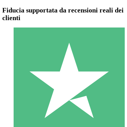
Fiducia supportata da recensioni reali dei
clienti
Pacchetti di Crediti Individuali
Paga a consumo con crediti di download. Nessun impegno
mensile richiesto.
1 Download
10
US$
00