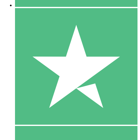
5 Download
15
US$
00
10 Download
20
US$
00