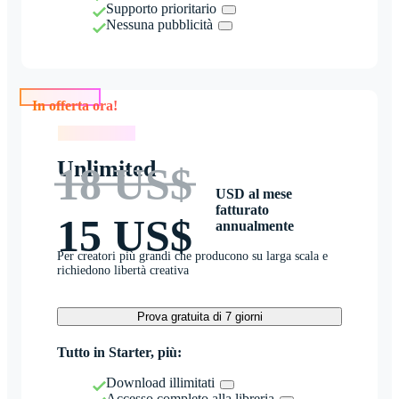
Supporto prioritario
Nessuna pubblicità
In offerta ora!
In offerta ora!
Unlimited
18 US$
USD al mese
fatturato
15 US$
annualmente
Per creatori più grandi che producono su larga scala e
richiedono libertà creativa
Prova gratuita di 7 giorni
Tutto in Starter, più:
Download illimitati
Accesso completo alla libreria