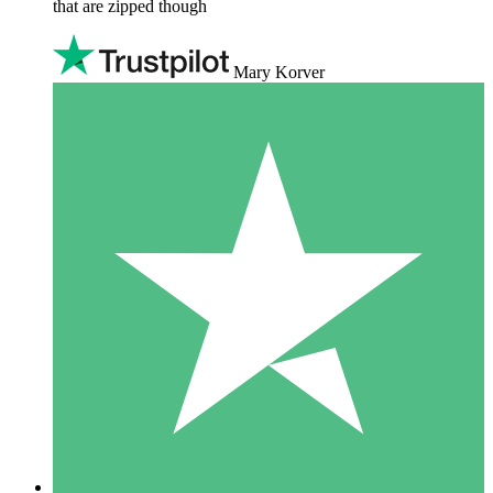
that are zipped though
Mary Korver