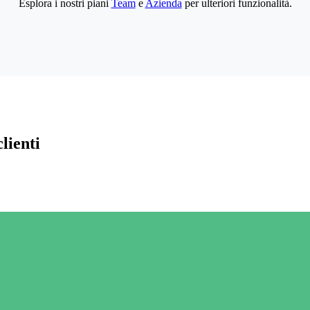
Esplora i nostri piani
Team
e
Azienda
per ulteriori funzionalità.
lienti