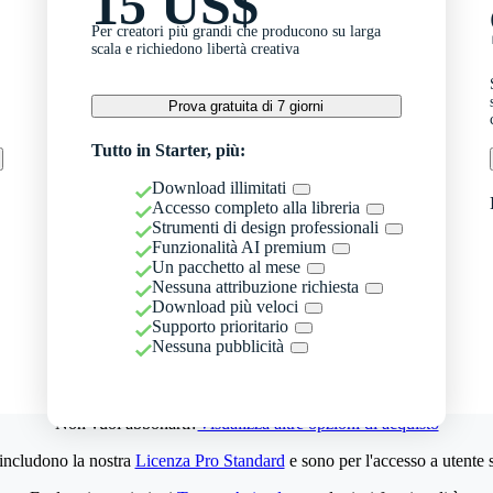
15 US$
Per creatori più grandi che producono su larga
scala e richiedono libertà creativa
Prova gratuita di 7 giorni
Tutto in Starter, più:
Download illimitati
Accesso completo alla libreria
Strumenti di design professionali
Funzionalità AI premium
Un pacchetto al mese
Nessuna attribuzione richiesta
Download più veloci
Supporto prioritario
Nessuna pubblicità
Non vuoi abbonarti?
Visualizza altre opzioni di acquisto
 includono la nostra
Licenza Pro Standard
e sono per l'accesso a utente 