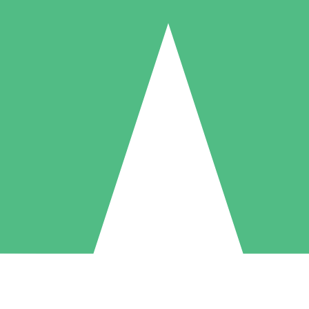
Pacchetti di Crediti Individuali
ga a consumo con crediti di download. Nessun impegno mensile richies
1 Download
5 Download
10 Download
10
15
20
US$
00
US$
00
US$
00