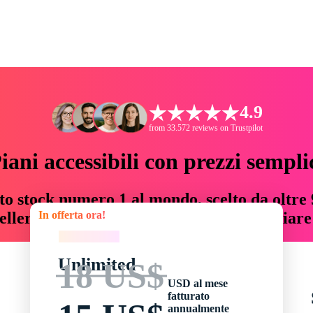
4.9
from 33.572 reviews on Trustpilot
iani accessibili con prezzi sempli
to stock numero 1 al mondo, scelto da oltre 9
In offerta ora!
teller risorse creative che fanno risparmiar
In offerta ora!
Unlimited
18 US$
USD al mese
fatturato
annualmente