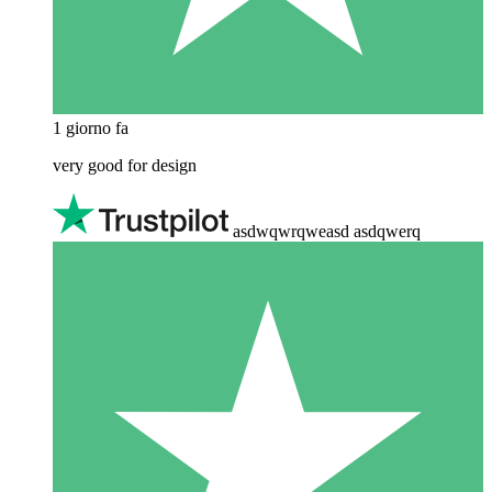
1 giorno fa
very good for design
asdwqwrqweasd asdqwerq