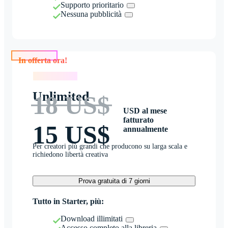
Supporto prioritario
Nessuna pubblicità
In offerta ora!
In offerta ora!
Unlimited
18 US$
USD al mese
fatturato
15 US$
annualmente
Per creatori più grandi che producono su larga scala e
richiedono libertà creativa
Prova gratuita di 7 giorni
Tutto in Starter, più:
Download illimitati
Accesso completo alla libreria