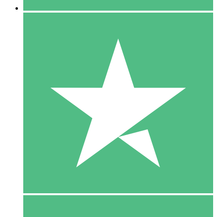
5 Download
15
US$
00
10 Download
20
US$
00