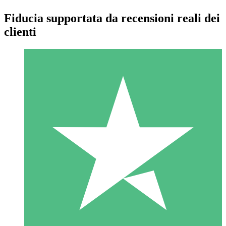
Fiducia supportata da recensioni reali dei
clienti
Pacchetti di Crediti Individuali
Paga a consumo con crediti di download. Nessun impegno
mensile richiesto.
1 Download
10
US$
00