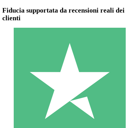
Fiducia supportata da recensioni reali dei
clienti
Pacchetti di Crediti Individuali
Paga a consumo con crediti di download. Nessun impegno
mensile richiesto.
1 Download
10
US$
00