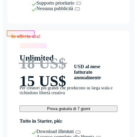
Supporto prioritario
Nessuna pubblicità
In offerta ora!
In offerta ora!
Unlimited
18 US$
USD al mese
fatturato
15 US$
annualmente
Per creatori più grandi che producono su larga scala e
richiedono libertà creativa
Prova gratuita di 7 giorni
Tutto in Starter, più:
Download illimitati
Accesso completo alla libreria