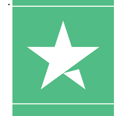
5 Download
15
US$
00
10 Download
20
US$
00