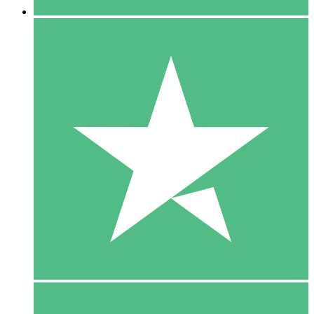
5 Download
15
US$
00
10 Download
20
US$
00