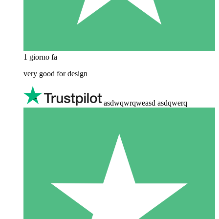
1 giorno fa
very good for design
asdwqwrqweasd asdqwerq