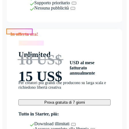
Supporto prioritario
Nessuna pubblicità
In offerta ora!
In offerta ora!
Unlimited
18 US$
USD al mese
fatturato
15 US$
annualmente
Per creatori più grandi che producono su larga scala e
richiedono libertà creativa
Prova gratuita di 7 giorni
Tutto in Starter, più:
Download illimitati
Accesso completo alla libreria