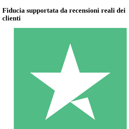
Fiducia supportata da recensioni reali dei
clienti
Pacchetti di Crediti Individuali
Paga a consumo con crediti di download. Nessun impegno
mensile richiesto.
1 Download
10
US$
00