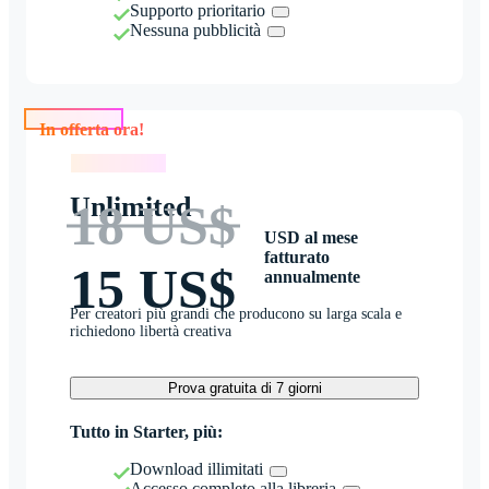
Supporto prioritario
Nessuna pubblicità
In offerta ora!
In offerta ora!
Unlimited
18 US$
USD al mese
fatturato
15 US$
annualmente
Per creatori più grandi che producono su larga scala e
richiedono libertà creativa
Prova gratuita di 7 giorni
Tutto in Starter, più:
Download illimitati
Accesso completo alla libreria