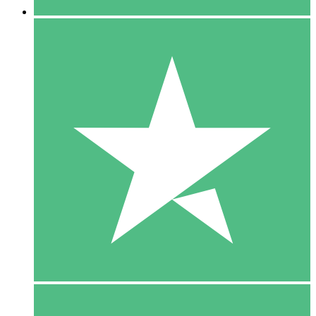
5 Download
15
US$
00
10 Download
20
US$
00