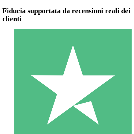
Fiducia supportata da recensioni reali dei
clienti
Pacchetti di Crediti Individuali
Paga a consumo con crediti di download. Nessun impegno
mensile richiesto.
1 Download
10
US$
00