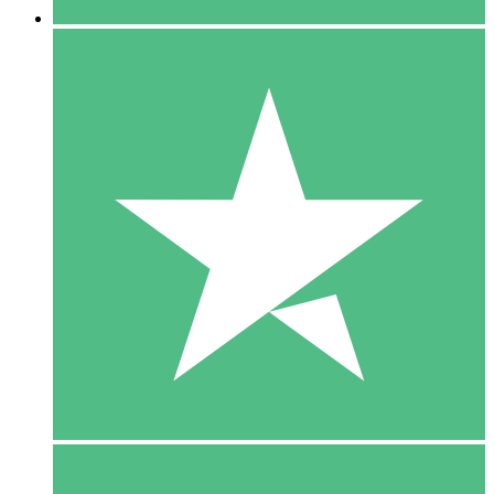
5 Download
15
US$
00
10 Download
20
US$
00