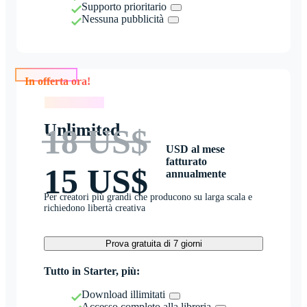
Supporto prioritario
Nessuna pubblicità
In offerta ora!
In offerta ora!
Unlimited
18 US$
USD al mese
fatturato
15 US$
annualmente
Per creatori più grandi che producono su larga scala e
richiedono libertà creativa
Prova gratuita di 7 giorni
Tutto in Starter, più:
Download illimitati
Accesso completo alla libreria