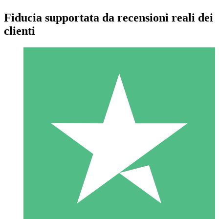
Fiducia supportata da recensioni reali dei
clienti
Pacchetti di Crediti Individuali
Paga a consumo con crediti di download. Nessun impegno
mensile richiesto.
1 Download
10
US$
00