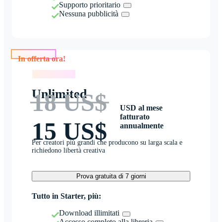
Supporto prioritario
Nessuna pubblicità
In offerta ora!
In offerta ora!
Unlimited
18 US$
USD al mese
fatturato
15 US$
annualmente
Per creatori più grandi che producono su larga scala e
richiedono libertà creativa
Prova gratuita di 7 giorni
Tutto in Starter, più:
Download illimitati
Accesso completo alla libreria