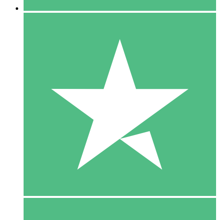
5 Download
15
US$
00
10 Download
20
US$
00