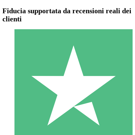
Fiducia supportata da recensioni reali dei
clienti
Pacchetti di Crediti Individuali
Paga a consumo con crediti di download. Nessun impegno
mensile richiesto.
1 Download
10
US$
00