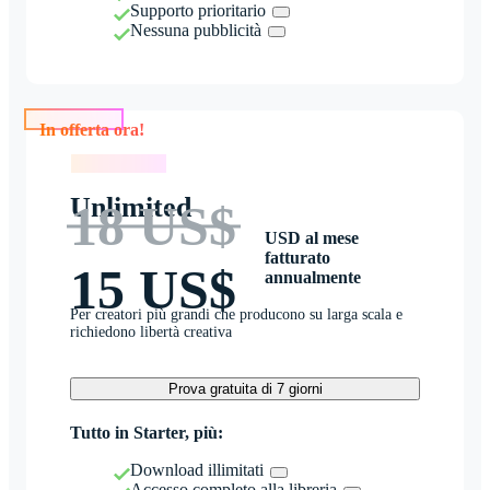
Supporto prioritario
Nessuna pubblicità
In offerta ora!
In offerta ora!
Unlimited
18 US$
USD al mese
fatturato
15 US$
annualmente
Per creatori più grandi che producono su larga scala e
richiedono libertà creativa
Prova gratuita di 7 giorni
Tutto in Starter, più:
Download illimitati
Accesso completo alla libreria