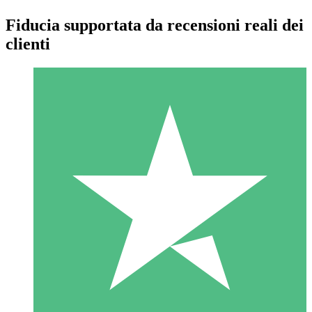
Fiducia supportata da recensioni reali dei
clienti
Pacchetti di Crediti Individuali
Paga a consumo con crediti di download. Nessun impegno
mensile richiesto.
1 Download
10
US$
00