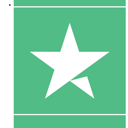
5 Download
15
US$
00
10 Download
20
US$
00