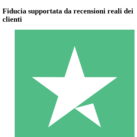
Fiducia supportata da recensioni reali dei
clienti
Pacchetti di Crediti Individuali
Paga a consumo con crediti di download. Nessun impegno
mensile richiesto.
1 Download
10
US$
00