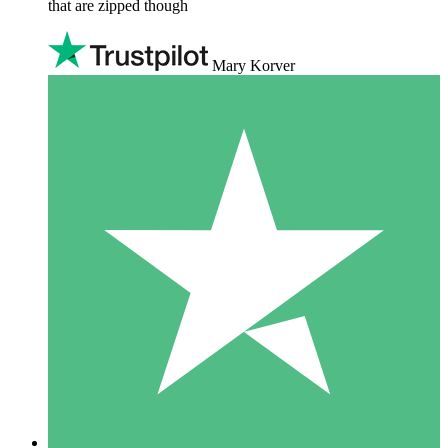
that are zipped though
Mary Korver