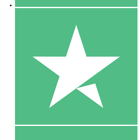
5 Download
15
US$
00
10 Download
20
US$
00