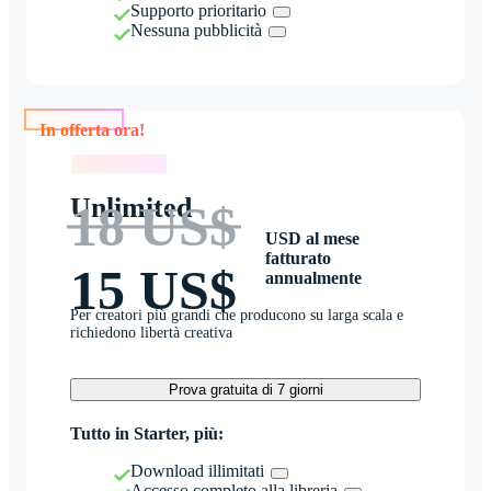
Supporto prioritario
Nessuna pubblicità
In offerta ora!
In offerta ora!
Unlimited
18 US$
USD al mese
fatturato
15 US$
annualmente
Per creatori più grandi che producono su larga scala e
richiedono libertà creativa
Prova gratuita di 7 giorni
Tutto in Starter, più:
Download illimitati
Accesso completo alla libreria