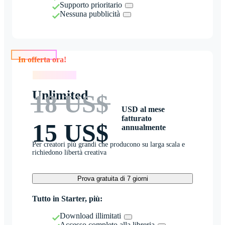
Supporto prioritario
Nessuna pubblicità
In offerta ora!
In offerta ora!
Unlimited
18 US$
USD al mese
fatturato
15 US$
annualmente
Per creatori più grandi che producono su larga scala e
richiedono libertà creativa
Prova gratuita di 7 giorni
Tutto in Starter, più:
Download illimitati
Accesso completo alla libreria