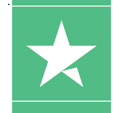
5 Download
15
US$
00
10 Download
20
US$
00