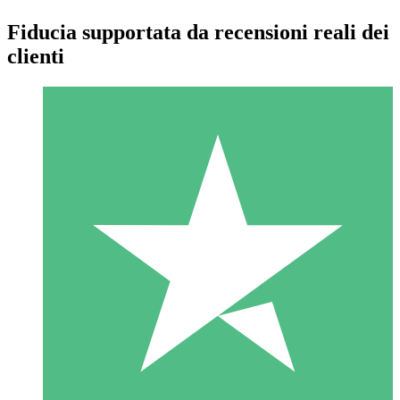
Fiducia supportata da recensioni reali dei
clienti
Pacchetti di Crediti Individuali
Paga a consumo con crediti di download. Nessun impegno
mensile richiesto.
1 Download
10
US$
00