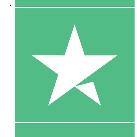
5 Download
15
US$
00
10 Download
20
US$
00