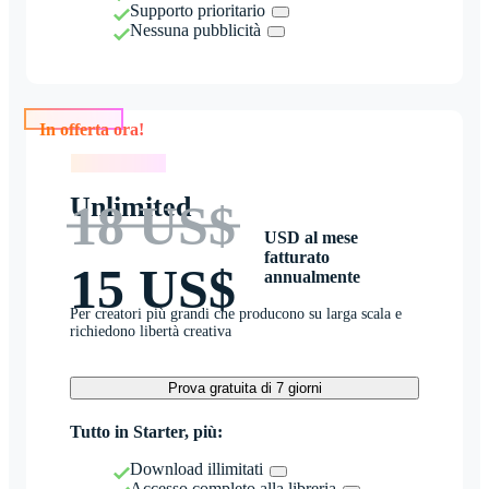
Supporto prioritario
Nessuna pubblicità
In offerta ora!
In offerta ora!
Unlimited
18 US$
USD al mese
fatturato
15 US$
annualmente
Per creatori più grandi che producono su larga scala e
richiedono libertà creativa
Prova gratuita di 7 giorni
Tutto in Starter, più:
Download illimitati
Accesso completo alla libreria