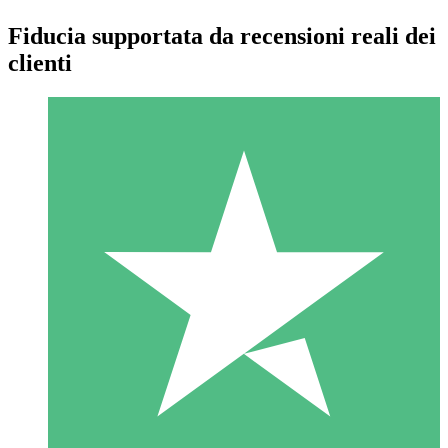
Fiducia supportata da recensioni reali dei
clienti
Pacchetti di Crediti Individuali
Paga a consumo con crediti di download. Nessun impegno
mensile richiesto.
1 Download
10
US$
00