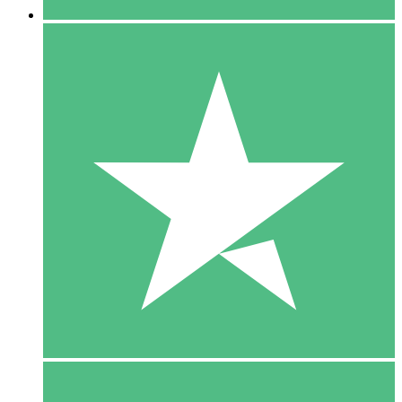
5 Download
15
US$
00
10 Download
20
US$
00