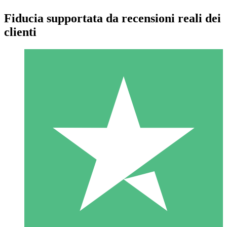
Fiducia supportata da recensioni reali dei
clienti
Pacchetti di Crediti Individuali
Paga a consumo con crediti di download. Nessun impegno
mensile richiesto.
1 Download
10
US$
00