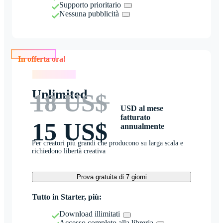
Supporto prioritario
Nessuna pubblicità
In offerta ora!
In offerta ora!
Unlimited
18 US$
USD al mese
fatturato
15 US$
annualmente
Per creatori più grandi che producono su larga scala e
richiedono libertà creativa
Prova gratuita di 7 giorni
Tutto in Starter, più:
Download illimitati
Accesso completo alla libreria