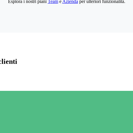
Esplora i nostri piani
Team
e
Azienda
per ulteriori funzionalità.
lienti