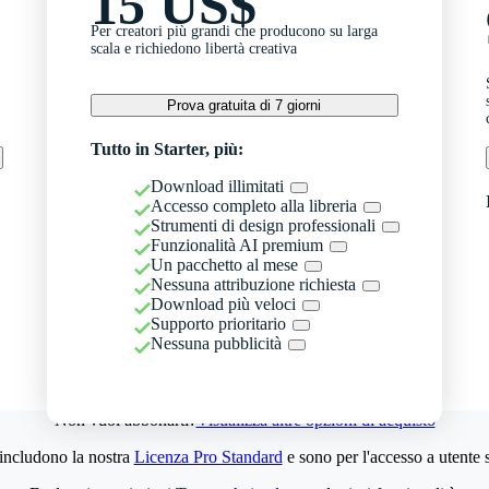
15 US$
Per creatori più grandi che producono su larga
scala e richiedono libertà creativa
Prova gratuita di 7 giorni
Tutto in Starter, più:
Download illimitati
Accesso completo alla libreria
Strumenti di design professionali
Funzionalità AI premium
Un pacchetto al mese
Nessuna attribuzione richiesta
Download più veloci
Supporto prioritario
Nessuna pubblicità
Non vuoi abbonarti?
Visualizza altre opzioni di acquisto
 includono la nostra
Licenza Pro Standard
e sono per l'accesso a utente 