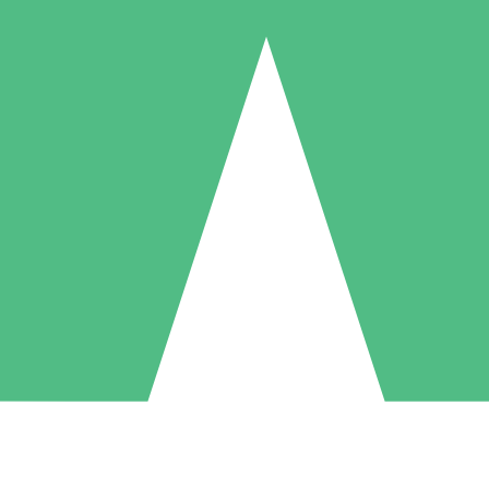
Pacchetti di Crediti Individuali
ga a consumo con crediti di download. Nessun impegno mensile richies
1 Download
5 Download
10 Download
10
15
20
US$
00
US$
00
US$
00