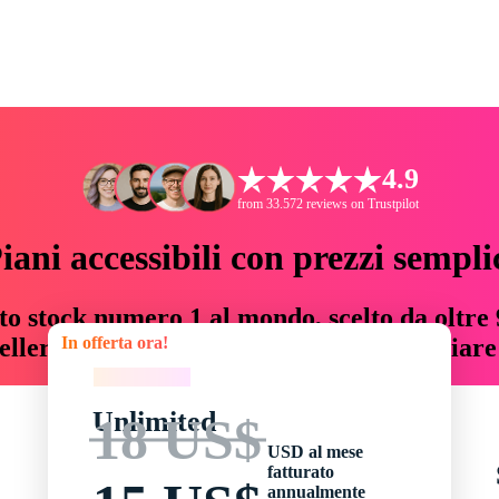
4.9
from 33.572 reviews on Trustpilot
iani accessibili con prezzi sempli
to stock numero 1 al mondo, scelto da oltre 9
In offerta ora!
teller risorse creative che fanno risparmiar
In offerta ora!
Unlimited
18 US$
USD al mese
fatturato
annualmente