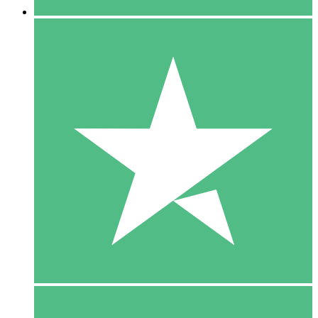
5 Download
15
US$
00
10 Download
20
US$
00