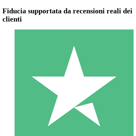
Fiducia supportata da recensioni reali dei
clienti
Pacchetti di Crediti Individuali
Paga a consumo con crediti di download. Nessun impegno
mensile richiesto.
1 Download
10
US$
00