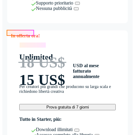
Supporto prioritario
Nessuna pubblicità
In offerta ora!
In offerta ora!
Unlimited
18 US$
USD al mese
fatturato
15 US$
annualmente
Per creatori più grandi che producono su larga scala e
richiedono libertà creativa
Prova gratuita di 7 giorni
Tutto in Starter, più:
Download illimitati
Accesso completo alla libreria