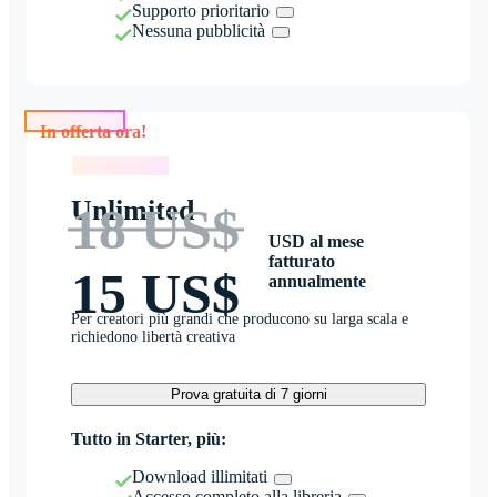
Supporto prioritario
Nessuna pubblicità
In offerta ora!
In offerta ora!
Unlimited
18 US$
USD al mese
fatturato
15 US$
annualmente
Per creatori più grandi che producono su larga scala e
richiedono libertà creativa
Prova gratuita di 7 giorni
Tutto in Starter, più:
Download illimitati
Accesso completo alla libreria