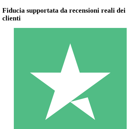
Fiducia supportata da recensioni reali dei
clienti
Pacchetti di Crediti Individuali
Paga a consumo con crediti di download. Nessun impegno
mensile richiesto.
1 Download
10
US$
00