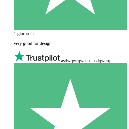
1 giorno fa
very good for design
asdwqwrqweasd asdqwerq