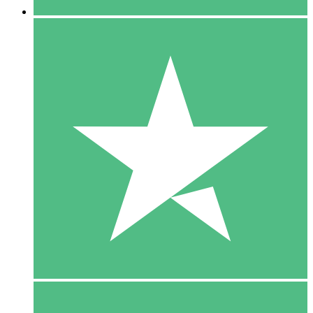
5 Download
15
US$
00
10 Download
20
US$
00