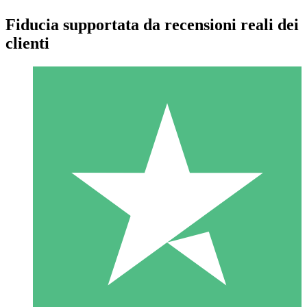
Fiducia supportata da recensioni reali dei
clienti
Pacchetti di Crediti Individuali
Paga a consumo con crediti di download. Nessun impegno
mensile richiesto.
1 Download
10
US$
00