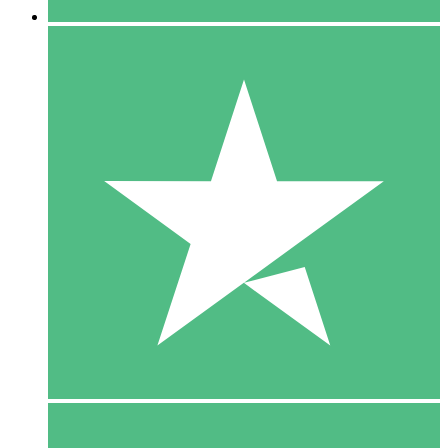
5 Download
15
US$
00
10 Download
20
US$
00