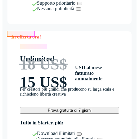
Supporto prioritario
Nessuna pubblicità
In offerta ora!
In offerta ora!
Unlimited
18 US$
USD al mese
fatturato
15 US$
annualmente
Per creatori più grandi che producono su larga scala e
richiedono libertà creativa
Prova gratuita di 7 giorni
Tutto in Starter, più:
Download illimitati
Accesso completo alla libreria