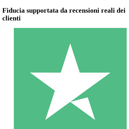
Fiducia supportata da recensioni reali dei
clienti
Pacchetti di Crediti Individuali
Paga a consumo con crediti di download. Nessun impegno
mensile richiesto.
1 Download
10
US$
00