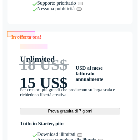
Supporto prioritario
Nessuna pubblicità
In offerta ora!
In offerta ora!
Unlimited
18 US$
USD al mese
fatturato
15 US$
annualmente
Per creatori più grandi che producono su larga scala e
richiedono libertà creativa
Prova gratuita di 7 giorni
Tutto in Starter, più:
Download illimitati
Accesso completo alla libreria