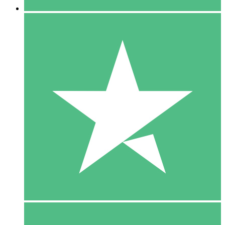
5 Download
15
US$
00
10 Download
20
US$
00