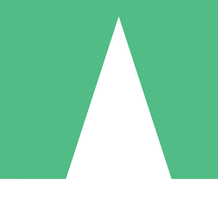
Pacchetti di Crediti Individuali
ga a consumo con crediti di download. Nessun impegno mensile richies
1 Download
5 Download
10 Download
10
15
20
US$
00
US$
00
US$
00