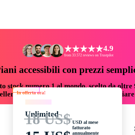
4.9
from 33.572 reviews on Trustpilot
iani accessibili con prezzi sempli
to stock numero 1 al mondo, scelto da oltre 9
In offerta ora!
teller risorse creative che fanno risparmiar
In offerta ora!
Unlimited
18 US$
USD al mese
fatturato
annualmente