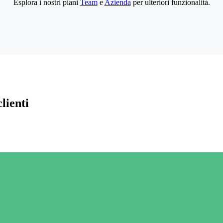
Esplora i nostri piani
Team
e
Azienda
per ulteriori funzionalità.
lienti