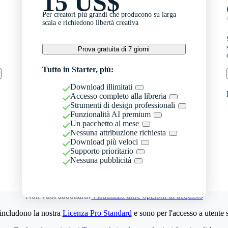
15 US$
Per creatori più grandi che producono su larga
scala e richiedono libertà creativa
Prova gratuita di 7 giorni
Tutto in Starter, più:
Download illimitati
Accesso completo alla libreria
Strumenti di design professionali
Funzionalità AI premium
Un pacchetto al mese
Nessuna attribuzione richiesta
Download più veloci
Supporto prioritario
Nessuna pubblicità
Non vuoi abbonarti?
Visualizza altre opzioni di acquisto
 includono la nostra
Licenza Pro Standard
e sono per l'accesso a utente 