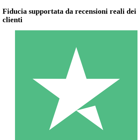
Fiducia supportata da recensioni reali dei
clienti
Pacchetti di Crediti Individuali
Paga a consumo con crediti di download. Nessun impegno
mensile richiesto.
1 Download
10
US$
00