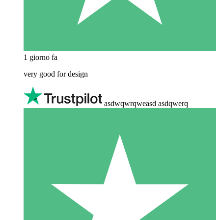
1 giorno fa
very good for design
asdwqwrqweasd asdqwerq