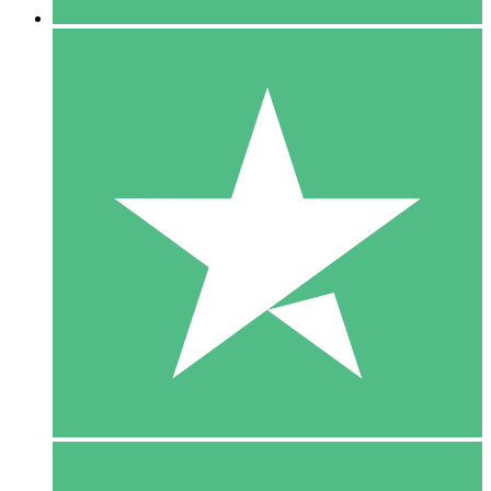
5 Download
15
US$
00
10 Download
20
US$
00