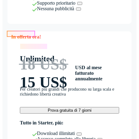
Supporto prioritario
Nessuna pubblicità
In offerta ora!
In offerta ora!
Unlimited
18 US$
USD al mese
fatturato
15 US$
annualmente
Per creatori più grandi che producono su larga scala e
richiedono libertà creativa
Prova gratuita di 7 giorni
Tutto in Starter, più:
Download illimitati
Accesso completo alla libreria