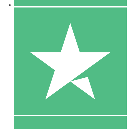
5 Download
15
US$
00
10 Download
20
US$
00