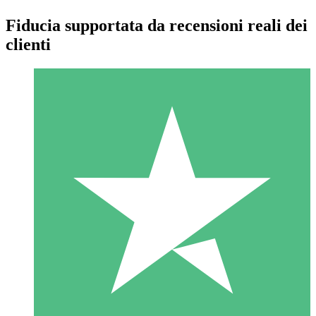
Fiducia supportata da recensioni reali dei
clienti
Pacchetti di Crediti Individuali
Paga a consumo con crediti di download. Nessun impegno
mensile richiesto.
1 Download
10
US$
00