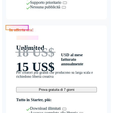
Supporto prioritario
Nessuna pubblicità
In offerta ora!
In offerta ora!
Unlimited
18 US$
USD al mese
fatturato
15 US$
annualmente
Per creatori più grandi che producono su larga scala e
richiedono libertà creativa
Prova gratuita di 7 giorni
Tutto in Starter, più:
Download illimitati
Accesso completo alla libreria