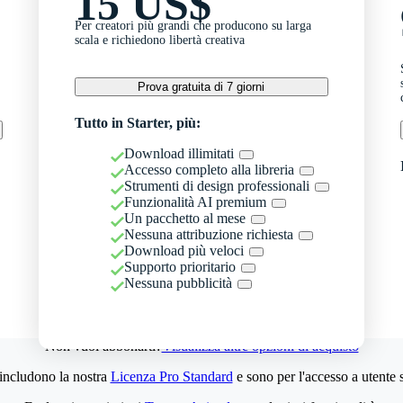
15 US$
Per creatori più grandi che producono su larga
scala e richiedono libertà creativa
Prova gratuita di 7 giorni
Tutto in Starter, più:
Download illimitati
Accesso completo alla libreria
Strumenti di design professionali
Funzionalità AI premium
Un pacchetto al mese
Nessuna attribuzione richiesta
Download più veloci
Supporto prioritario
Nessuna pubblicità
Non vuoi abbonarti?
Visualizza altre opzioni di acquisto
 includono la nostra
Licenza Pro Standard
e sono per l'accesso a utente 