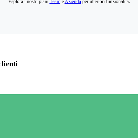
Esplora i nostri piani
Team
e
Azienda
per ulteriori funzionalità.
lienti