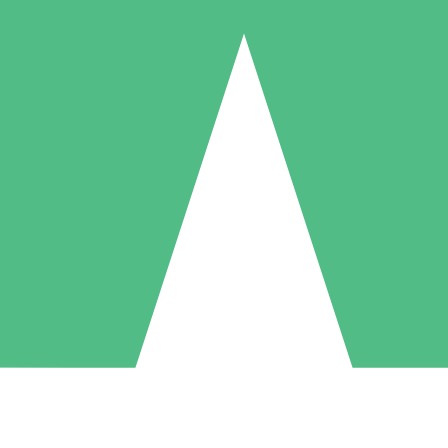
Pacchetti di Crediti Individuali
ga a consumo con crediti di download. Nessun impegno mensile richies
1 Download
5 Download
10 Download
10
15
20
US$
00
US$
00
US$
00