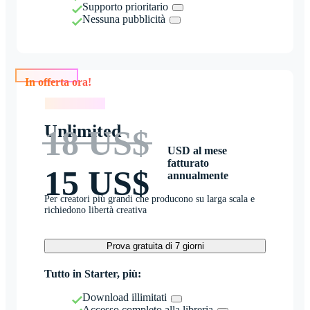
Supporto prioritario
Nessuna pubblicità
In offerta ora!
In offerta ora!
Unlimited
18 US$
USD al mese
fatturato
15 US$
annualmente
Per creatori più grandi che producono su larga scala e
richiedono libertà creativa
Prova gratuita di 7 giorni
Tutto in Starter, più:
Download illimitati
Accesso completo alla libreria