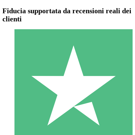
Fiducia supportata da recensioni reali dei
clienti
Pacchetti di Crediti Individuali
Paga a consumo con crediti di download. Nessun impegno
mensile richiesto.
1 Download
10
US$
00