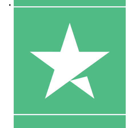
5 Download
15
US$
00
10 Download
20
US$
00