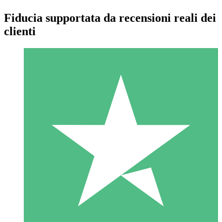
Fiducia supportata da recensioni reali dei
clienti
Pacchetti di Crediti Individuali
Paga a consumo con crediti di download. Nessun impegno
mensile richiesto.
1 Download
10
US$
00