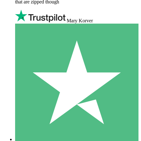
that are zipped though
Mary Korver