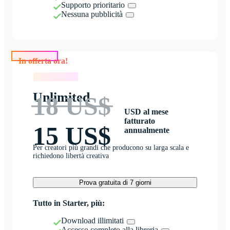
Supporto prioritario
Nessuna pubblicità
In offerta ora!
In offerta ora!
Unlimited
18 US$
USD al mese
fatturato
15 US$
annualmente
Per creatori più grandi che producono su larga scala e
richiedono libertà creativa
Prova gratuita di 7 giorni
Tutto in Starter, più:
Download illimitati
Accesso completo alla libreria