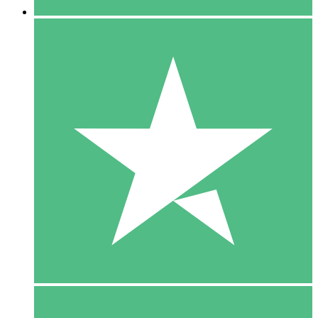
5 Download
15
US$
00
10 Download
20
US$
00