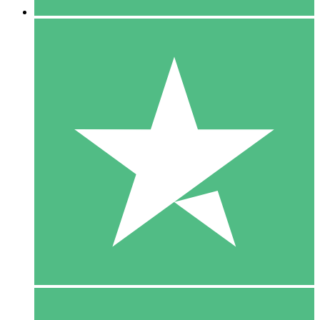
5 Download
15
US$
00
10 Download
20
US$
00