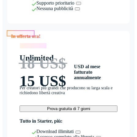
Supporto prioritario
Nessuna pubblicità
In offerta ora!
In offerta ora!
Unlimited
18 US$
USD al mese
fatturato
15 US$
annualmente
Per creatori più grandi che producono su larga scala e
richiedono libertà creativa
Prova gratuita di 7 giorni
Tutto in Starter, più:
Download illimitati
Accesso completo alla libreria