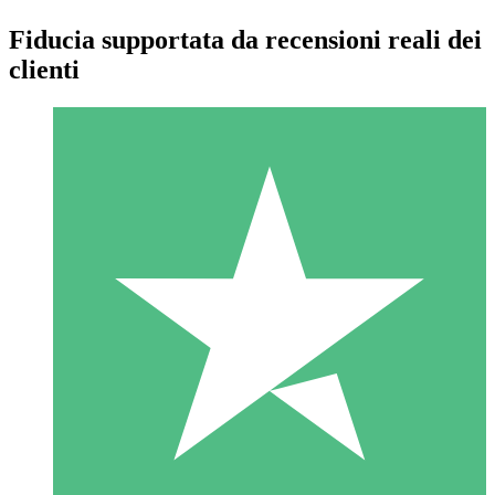
Fiducia supportata da recensioni reali dei
clienti
Pacchetti di Crediti Individuali
Paga a consumo con crediti di download. Nessun impegno
mensile richiesto.
1 Download
10
US$
00