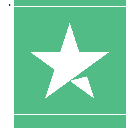
5 Download
15
US$
00
10 Download
20
US$
00