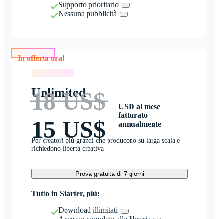
Supporto prioritario
Nessuna pubblicità
In offerta ora!
In offerta ora!
Unlimited
18 US$
USD al mese
fatturato
15 US$
annualmente
Per creatori più grandi che producono su larga scala e
richiedono libertà creativa
Prova gratuita di 7 giorni
Tutto in Starter, più:
Download illimitati
Accesso completo alla libreria