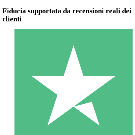
Fiducia supportata da recensioni reali dei
clienti
Pacchetti di Crediti Individuali
Paga a consumo con crediti di download. Nessun impegno
mensile richiesto.
1 Download
10
US$
00