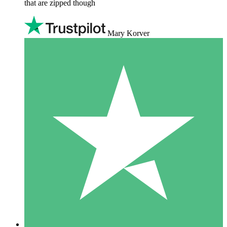
that are zipped though
Mary Korver