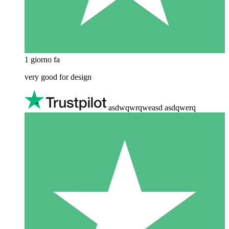
1 giorno fa
very good for design
asdwqwrqweasd asdqwerq