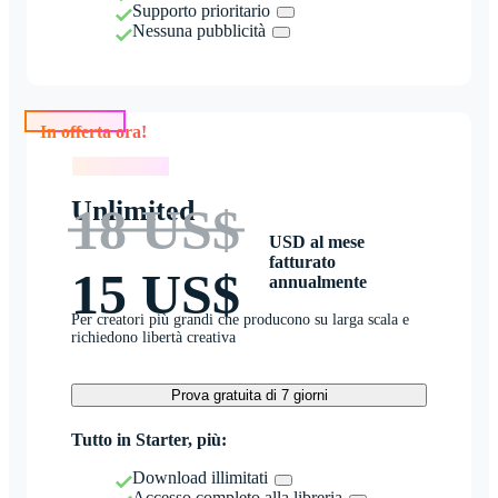
Supporto prioritario
Nessuna pubblicità
In offerta ora!
In offerta ora!
Unlimited
18 US$
USD al mese
fatturato
15 US$
annualmente
Per creatori più grandi che producono su larga scala e
richiedono libertà creativa
Prova gratuita di 7 giorni
Tutto in Starter, più:
Download illimitati
Accesso completo alla libreria