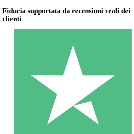
Fiducia supportata da recensioni reali dei
clienti
Pacchetti di Crediti Individuali
Paga a consumo con crediti di download. Nessun impegno
mensile richiesto.
1 Download
10
US$
00