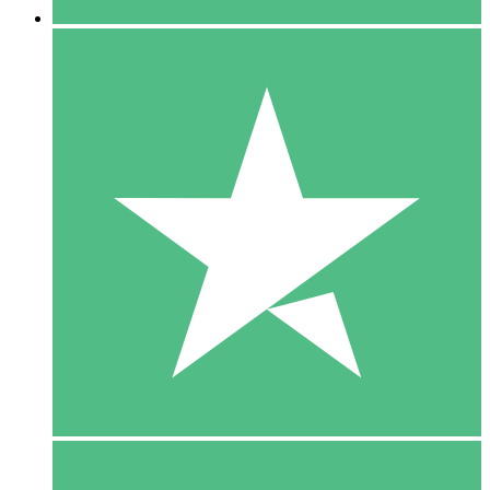
5 Download
15
US$
00
10 Download
20
US$
00