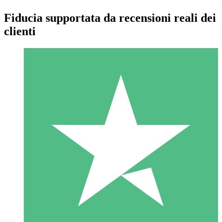
Fiducia supportata da recensioni reali dei
clienti
Pacchetti di Crediti Individuali
Paga a consumo con crediti di download. Nessun impegno
mensile richiesto.
1 Download
10
US$
00