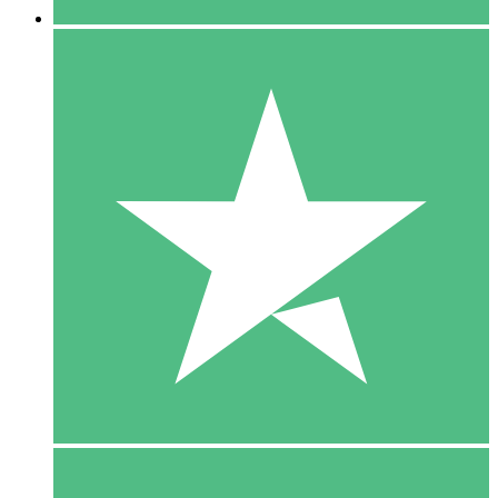
5 Download
15
US$
00
10 Download
20
US$
00