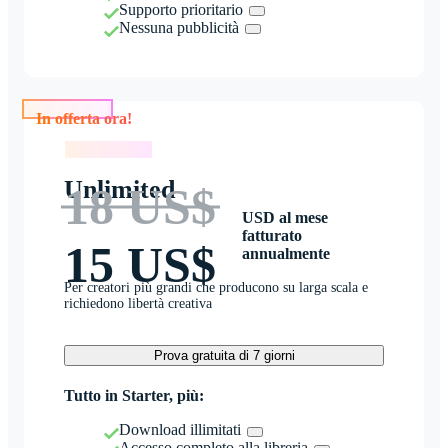
Supporto prioritario
Nessuna pubblicità
In offerta ora!
In offerta ora!
Unlimited
18 US$
USD al mese
fatturato
15 US$
annualmente
Per creatori più grandi che producono su larga scala e
richiedono libertà creativa
Prova gratuita di 7 giorni
Tutto in Starter, più:
Download illimitati
Accesso completo alla libreria