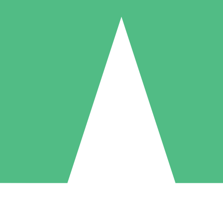
Pacchetti di Crediti Individuali
ga a consumo con crediti di download. Nessun impegno mensile richies
1 Download
5 Download
10 Download
10
15
20
US$
00
US$
00
US$
00