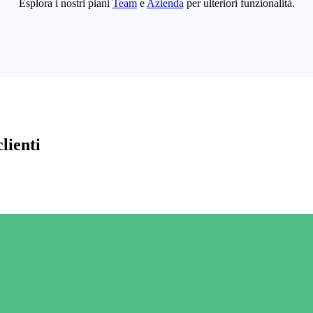
Esplora i nostri piani
Team
e
Azienda
per ulteriori funzionalità.
lienti