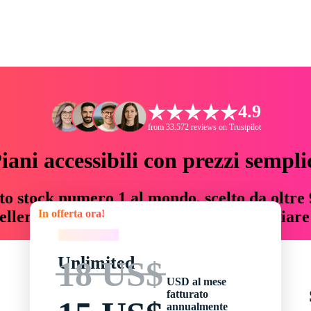
4.9
from 33.572 reviews on Trustpilot
iani accessibili con prezzi sempli
to stock numero 1 al mondo, scelto da oltre 9
In offerta ora!
teller risorse creative che fanno risparmiar
In offerta ora!
Unlimited
18 US$
USD al mese
fatturato
annualmente