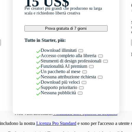
15 US$
Per creatori più grandi che producono su larga
scala e richiedono libertà creativa
Prova gratuita di 7 giorni
Tutto in Starter, più:
Download illimitati
Accesso completo alla libreria
Strumenti di design professionali
Funzionalità AI premium
Un pacchetto al mese
Nessuna attribuzione richiesta
Download più veloci
Supporto prioritario
Nessuna pubblicità
Non vuoi abbonarti?
Visualizza altre opzioni di acquisto
 includono la nostra
Licenza Pro Standard
e sono per l'accesso a utente 