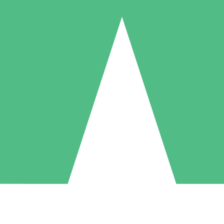
Pacchetti di Crediti Individuali
ga a consumo con crediti di download. Nessun impegno mensile richies
1 Download
5 Download
10 Download
10
15
20
US$
00
US$
00
US$
00