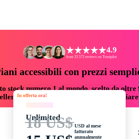
4.9
from 33.572 reviews on Trustpilot
iani accessibili con prezzi sempli
to stock numero 1 al mondo, scelto da oltre 9
In offerta ora!
teller risorse creative che fanno risparmiar
In offerta ora!
Unlimited
18 US$
USD al mese
fatturato
annualmente