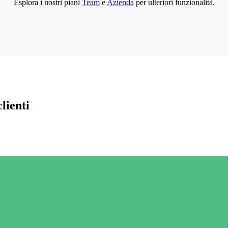
Esplora i nostri piani
Team
e
Azienda
per ulteriori funzionalità.
lienti