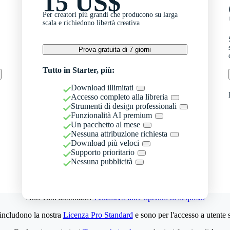
15 US$
Per creatori più grandi che producono su larga
scala e richiedono libertà creativa
Prova gratuita di 7 giorni
Tutto in Starter, più:
Download illimitati
Accesso completo alla libreria
Strumenti di design professionali
Funzionalità AI premium
Un pacchetto al mese
Nessuna attribuzione richiesta
Download più veloci
Supporto prioritario
Nessuna pubblicità
Non vuoi abbonarti?
Visualizza altre opzioni di acquisto
 includono la nostra
Licenza Pro Standard
e sono per l'accesso a utente 