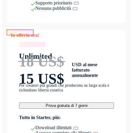
Supporto prioritario
Nessuna pubblicità
In offerta ora!
In offerta ora!
Unlimited
18 US$
USD al mese
fatturato
15 US$
annualmente
Per creatori più grandi che producono su larga scala e
richiedono libertà creativa
Prova gratuita di 7 giorni
Tutto in Starter, più:
Download illimitati
Accesso completo alla libreria