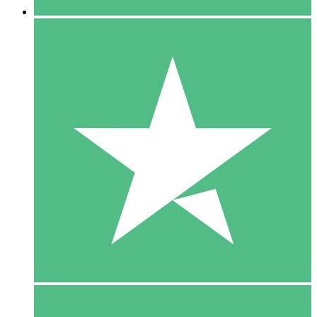
5 Download
15
US$
00
10 Download
20
US$
00