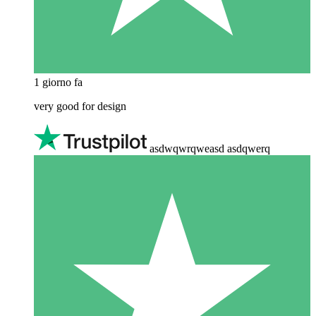
1 giorno fa
very good for design
asdwqwrqweasd asdqwerq