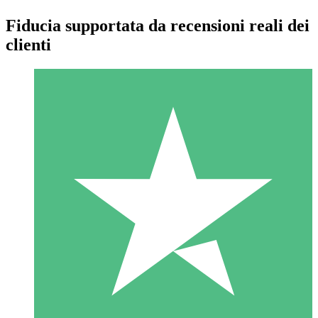
Fiducia supportata da recensioni reali dei
clienti
Pacchetti di Crediti Individuali
Paga a consumo con crediti di download. Nessun impegno
mensile richiesto.
1 Download
10
US$
00