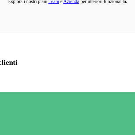
Esplora i nostri piani
Team
e
Azienda
per ulteriori funzionalità.
lienti