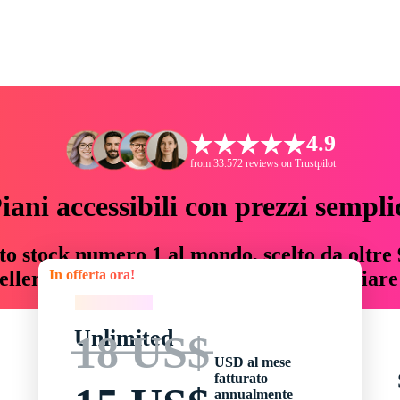
4.9
from 33.572 reviews on Trustpilot
iani accessibili con prezzi sempli
to stock numero 1 al mondo, scelto da oltre 9
In offerta ora!
teller risorse creative che fanno risparmiar
In offerta ora!
Unlimited
18 US$
USD al mese
fatturato
annualmente