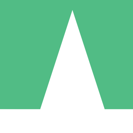
Pacchetti di Crediti Individuali
ga a consumo con crediti di download. Nessun impegno mensile richies
1 Download
5 Download
10 Download
10
15
20
US$
00
US$
00
US$
00