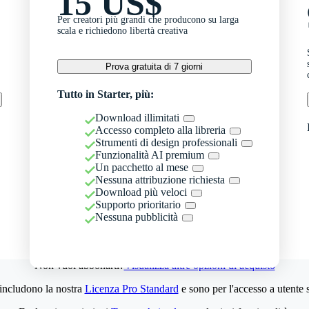
15 US$
Per creatori più grandi che producono su larga
scala e richiedono libertà creativa
Prova gratuita di 7 giorni
Tutto in Starter, più:
Download illimitati
Accesso completo alla libreria
Strumenti di design professionali
Funzionalità AI premium
Un pacchetto al mese
Nessuna attribuzione richiesta
Download più veloci
Supporto prioritario
Nessuna pubblicità
Non vuoi abbonarti?
Visualizza altre opzioni di acquisto
 includono la nostra
Licenza Pro Standard
e sono per l'accesso a utente 