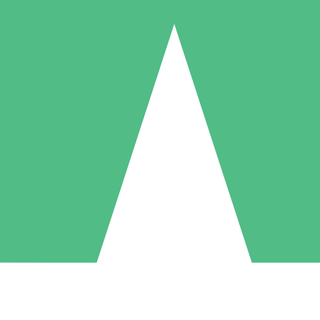
Pacchetti di Crediti Individuali
ga a consumo con crediti di download. Nessun impegno mensile richies
1 Download
5 Download
10 Download
10
15
20
US$
00
US$
00
US$
00