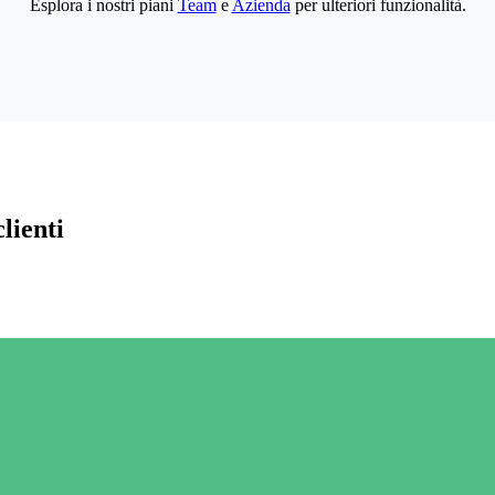
Esplora i nostri piani
Team
e
Azienda
per ulteriori funzionalità.
lienti