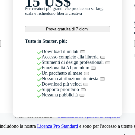
15 US$
Per creatori più grandi che producono su larga
scala e richiedono libertà creativa
Prova gratuita di 7 giorni
Tutto in Starter, più:
Download illimitati
Accesso completo alla libreria
Strumenti di design professionali
Funzionalità AI premium
Un pacchetto al mese
Nessuna attribuzione richiesta
Download più veloci
Supporto prioritario
Nessuna pubblicità
Non vuoi abbonarti?
Visualizza altre opzioni di acquisto
 includono la nostra
Licenza Pro Standard
e sono per l'accesso a utente 