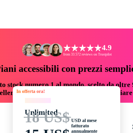
4.9
from 33.572 reviews on Trustpilot
iani accessibili con prezzi sempli
to stock numero 1 al mondo, scelto da oltre 9
In offerta ora!
teller risorse creative che fanno risparmiar
In offerta ora!
Unlimited
18 US$
USD al mese
fatturato
annualmente