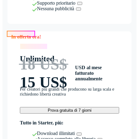
Supporto prioritario
Nessuna pubblicità
In offerta ora!
In offerta ora!
Unlimited
18 US$
USD al mese
fatturato
15 US$
annualmente
Per creatori più grandi che producono su larga scala e
richiedono libertà creativa
Prova gratuita di 7 giorni
Tutto in Starter, più:
Download illimitati
Accesso completo alla libreria