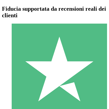
Fiducia supportata da recensioni reali dei
clienti
Pacchetti di Crediti Individuali
Paga a consumo con crediti di download. Nessun impegno
mensile richiesto.
1 Download
10
US$
00