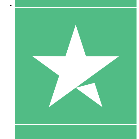
5 Download
15
US$
00
10 Download
20
US$
00