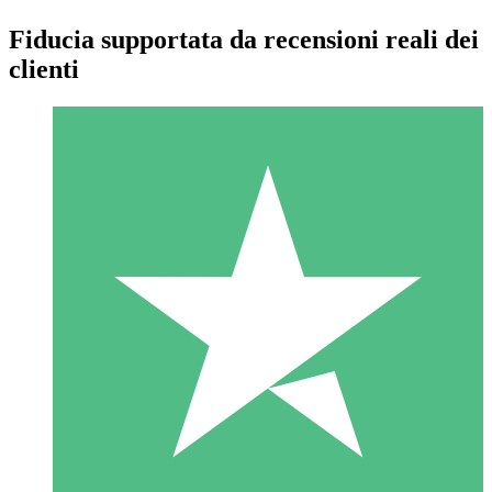
Fiducia supportata da recensioni reali dei
clienti
Pacchetti di Crediti Individuali
Paga a consumo con crediti di download. Nessun impegno
mensile richiesto.
1 Download
10
US$
00