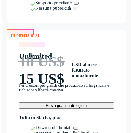
Supporto prioritario
Nessuna pubblicità
In offerta ora!
In offerta ora!
Unlimited
18 US$
USD al mese
fatturato
15 US$
annualmente
Per creatori più grandi che producono su larga scala e
richiedono libertà creativa
Prova gratuita di 7 giorni
Tutto in Starter, più:
Download illimitati
Accesso completo alla libreria