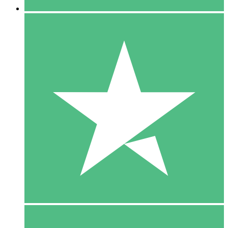
5 Download
15
US$
00
10 Download
20
US$
00