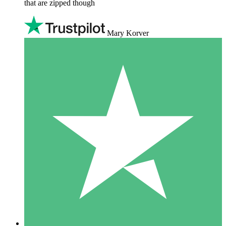
that are zipped though
Mary Korver