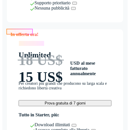
Supporto prioritario
Nessuna pubblicità
In offerta ora!
In offerta ora!
Unlimited
18 US$
USD al mese
fatturato
15 US$
annualmente
Per creatori più grandi che producono su larga scala e
richiedono libertà creativa
Prova gratuita di 7 giorni
Tutto in Starter, più:
Download illimitati
Accesso completo alla libreria