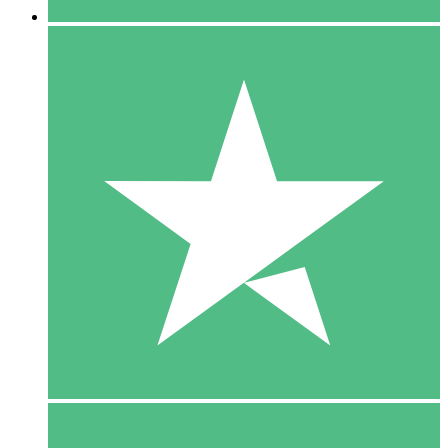
5 Download
15
US$
00
10 Download
20
US$
00