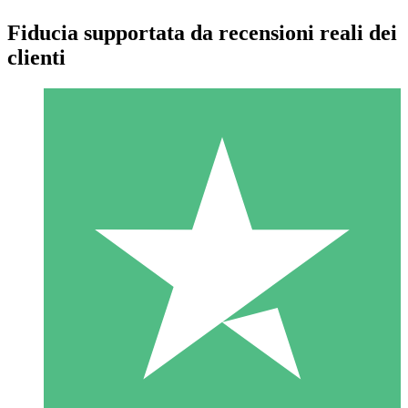
Fiducia supportata da recensioni reali dei
clienti
Pacchetti di Crediti Individuali
Paga a consumo con crediti di download. Nessun impegno
mensile richiesto.
1 Download
10
US$
00