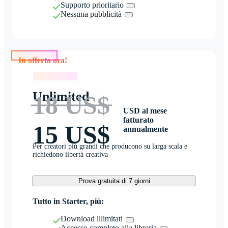
Supporto prioritario
Nessuna pubblicità
In offerta ora!
In offerta ora!
Unlimited
18 US$
USD al mese
fatturato
15 US$
annualmente
Per creatori più grandi che producono su larga scala e
richiedono libertà creativa
Prova gratuita di 7 giorni
Tutto in Starter, più:
Download illimitati
Accesso completo alla libreria