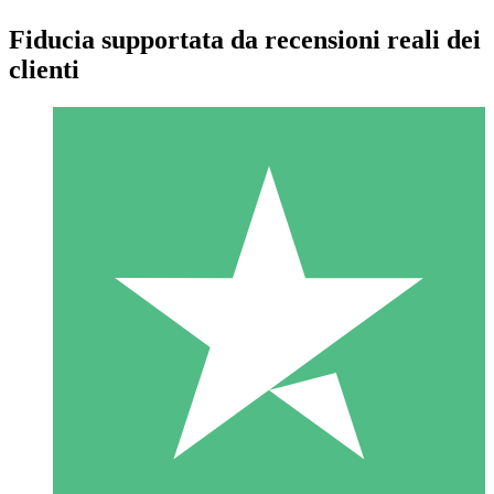
Fiducia supportata da recensioni reali dei
clienti
Pacchetti di Crediti Individuali
Paga a consumo con crediti di download. Nessun impegno
mensile richiesto.
1 Download
10
US$
00