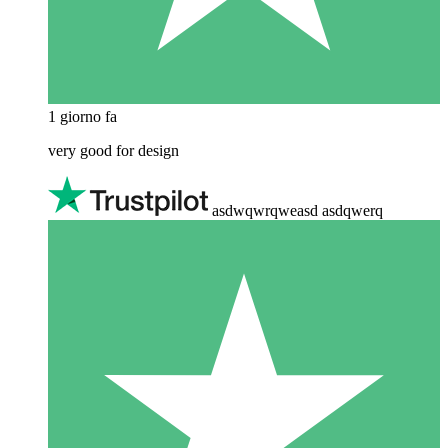
1 giorno fa
very good for design
asdwqwrqweasd asdqwerq