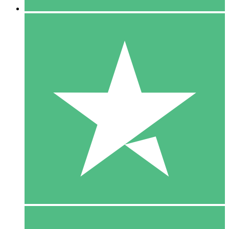
5 Download
15
US$
00
10 Download
20
US$
00